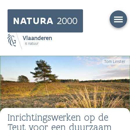
Skip
to
NATURA
2000
main
content
Vlaanderen
is natuur
Main
Tom Linster
navigation
Inrichtingswerken op de
Teut voor een duurzaam