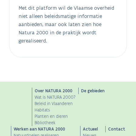
natuurdoelen, op het verhogen van
Met dit platform wil de Vlaamse overheid
natuurkwaliteit binnen een goedgekeurd
niet alleen beleidsmatige informatie
beheerplan, soortenbescherming of –
aanbieden, maar ook laten zien hoe
sinds enkele jaren - op natte natuur, de
Natura 2000 in de praktijk wordt
uitvoering van de Blue Deal. Hierdoor
gerealiseerd.
wordt onze kwetsbare natuur beter
voorbereid op de klimaatwijziging.Dat
leverde de voorbije jaren bijzondere en
heel diverse natuurrealisaties op in heel
Vlaanderen. Bijvoorbeeld: van herstel van
valleigebonden natuur in de Grote
Main
Over NATURA 2000
De gebieden
Netevallei (Antwerpen) dat aanleunt bij
Wat is NATURA 2000?
het Sigmaplan, de aanleg van
navigation
Beleid in Vlaanderen
paddentunnels in Voeren (Limburg), tot
Habitats
Planten en dieren
integratie van de vijvers van het Zoet
Bibliotheek
Water in Oud-Heverlee (Vlaams-Brabant),
Werken aan NATURA 2000
Actueel
Contact
en weidevogelherstel in de Uitkerkse
Natuurdoelen realiseren
Nieuws