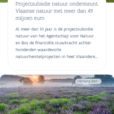
Projectsubsidie natuur ondersteunt
Vlaamse natuur met meer dan 49
miljoen euro
Al meer dan 10 jaar is de projectsubsidie
natuur van het Agentschap voor Natuur
en Bos de financiële stuwkracht achter
honderden waardevolle
natuurherstelprojecten in heel Vlaanderen.
Over de jaren heen leverde de jaarlijkse
projectoproep 486 goedgekeurde
projecten op, samen goed voor een
Heirweg Bart
ondersteuning van 49,5 miljoen euro.Vaste
waardeDe jaarlijkse projectoproep natuur
is een vaste waarde geworden in het
aanbod van Natuur en Bos, getuige de vele
ingediende projecten uit alle hoeken van