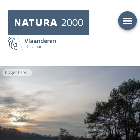
Skip
to
NATURA
2000
main
content
Vlaanderen
is natuur
Main
navigation
Roger Laps