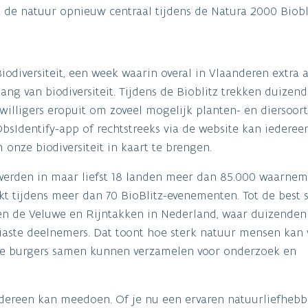
t de natuur opnieuw centraal tijdens de Natura 2000 Biobl
iodiversiteit, een week waarin overal in Vlaanderen extra
ng van biodiversiteit. Tijdens de Bioblitz trekken duizen
willigers eropuit om zoveel mogelijk planten- en diersoor
sIdentify-app of rechtstreeks via de website kan iedere
nze biodiversiteit in kaart te brengen.
5 werden in maar liefst 18 landen meer dan 85.000 waarne
kt tijdens meer dan 70 BioBlitz-evenementen. Tot de best 
en de Veluwe en Rijntakken in Nederland, waar duizenden
ste deelnemers. Dat toont hoe sterk natuur mensen kan 
ie burgers samen kunnen verzamelen voor onderzoek en
iedereen kan meedoen. Of je nu een ervaren natuurliefhebb