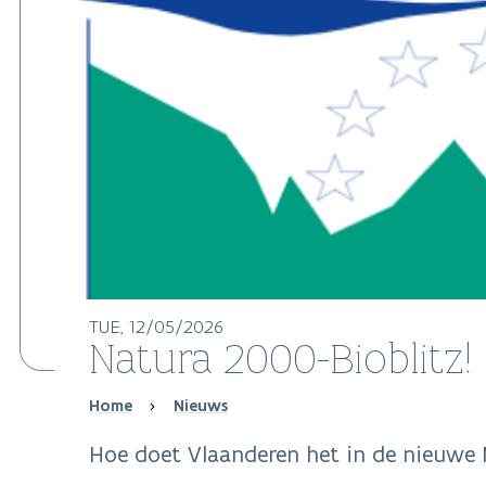
TUE, 12/05/2026
Natura 2000-Bioblitz!
Breadcrumb
Home
Nieuws
Hoe doet Vlaanderen het in de nieuwe 