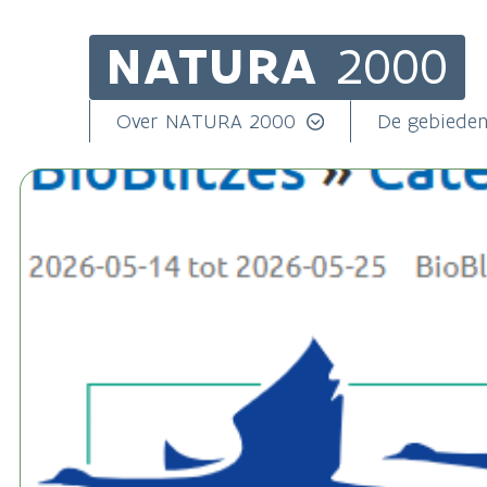
NATURA
2000
Skip
to
main
Main
Over NATURA 2000
De gebiede
content
navigation