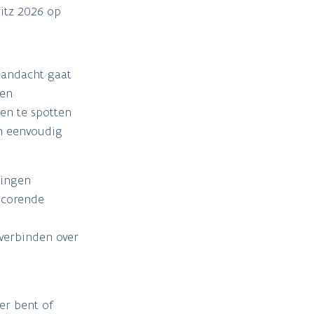
itz 2026 op
 aandacht gaat
den
ten te spotten
en eenvoudig
mingen
scorende
verbinden over
er bent of