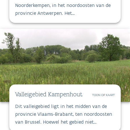
natuurgebieden die deel uitmaken van de
groene gordel ten noorden van de stad
Antwerpen.
Turnhouts vennengebied
TOON OP KAART
De Turnhoutse vennen bevinden zich in de
Noorderkempen, in het noordoosten van de
provincie Antwerpen. Het
habitatrichtlijngebied bestaat uit zestien
deelgebieden in zes gemeenten.