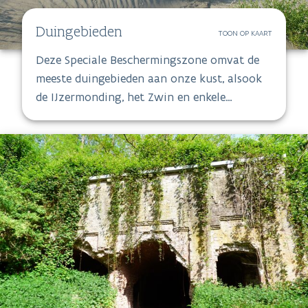
Duingebieden
TOON OP KAART
Deze Speciale Beschermingszone omvat de
meeste duingebieden aan onze kust, alsook
de IJzermonding, het Zwin en enkele
binnenduinen. Dit Habitatrichtlijngebied
overlapt grotendeels met het
vogelrichtlijngebied Westkust en deels met
het vogelrichtlijngebied het Zwin.