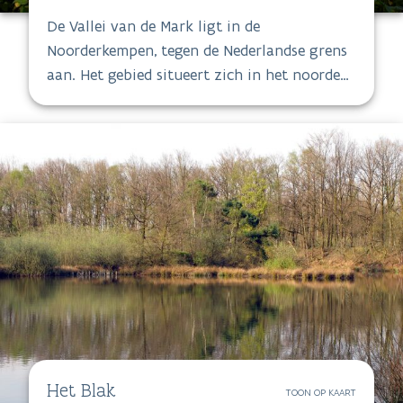
De Vallei van de Mark ligt in de
Noorderkempen, tegen de Nederlandse grens
aan. Het gebied situeert zich in het noorden
van de provincie Antwerpen en bestaat uit
vijf deelgebieden verspreid over de
gemeenten Hoogstraten, Rijkevorsel en
Merksplas.
Het Blak
TOON OP KAART