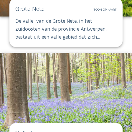
Grote Nete
TOON OP KAART
De vallei van de Grote Nete, in het
zuidoosten van de provincie Antwerpen,
bestaat uit een valleigebied dat zich
uitstrekt van de bron tot de middenloop van
de Grote Nete. Ook de aanliggende
rivierduinen, enkele boskernen en de
depressies van de Langdonken en het Goor
behoren tot het gebied.