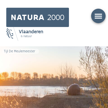
Skip
to
NATURA
2000
main
content
Vlaanderen
is natuur
Main
Tijl De Meulemeester
navigation