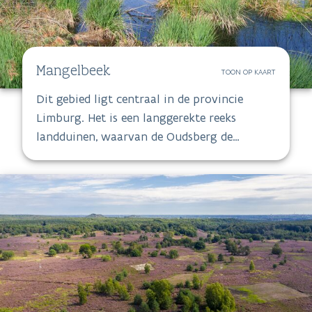
Mangelbeek
TOON OP KAART
Dit gebied ligt centraal in de provincie
Limburg. Het is een langgerekte reeks
landduinen, waarvan de Oudsberg de
hoogste in Limburg is. Het Schietveld
Houthalen-Helchteren is door de vennen,
venige heide, gentiaanblauwtje, gevlekte
witsnuitlibel en grauwe kiekendief een
bijzonder heidegebied.