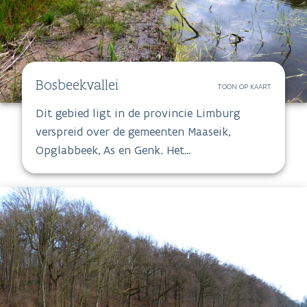
Bosbeekvallei
TOON OP KAART
Dit gebied ligt in de provincie Limburg
verspreid over de gemeenten Maaseik,
Opglabbeek, As en Genk. Het
habitatrichtlijngebied loopt van het
Kempens Plateau tot in de Vlakte van
Bocholt. Maar liefst 93% van het gebied
heeft momenteel als bestemming 'natuur'.