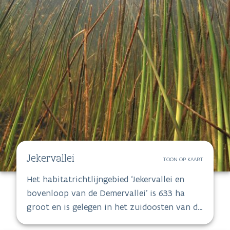
Jekervallei
TOON OP KAART
Het habitatrichtlijngebied ‘Jekervallei en
bovenloop van de Demervallei’ is 633 ha
groot en is gelegen in het zuidoosten van de
provincie Limburg. De Kevie, de vallei van de