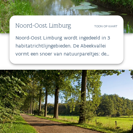
Noord-Oost Limburg
TOON OP KAART
Noord-Oost Limburg wordt ingedeeld in 3
habitatrichtlijngebieden. De Abeekvallei
vormt een snoer van natuurpareltjes: de
Abeekvallei vanaf het militair domein,
Smeetshof, De Luysen, St-Maartensheide,
Stamprooierbroek, Hasselterbroek,
Grootbroek, Zuurbeekvallei en De Zig.