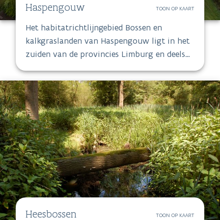
Haspengouw
TOON OP KAART
Het habitatrichtlijngebied Bossen en
kalkgraslanden van Haspengouw ligt in het
zuiden van de provincies Limburg en deels
Vlaams-Brabant. De totale oppervlakte
bedraagt 2604 ha, maar het is in feite een
verzameling van 24 kleinere gebiedjes
verspreid over een grote oppervlakte.
Heesbossen
TOON OP KAART