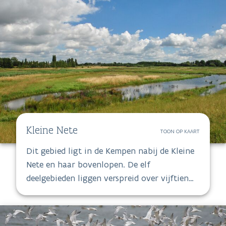
het een van de laatste echt uitgestrekte
heidegebieden van Vlaanderen is.
Kleine Nete
TOON OP KAART
Dit gebied ligt in de Kempen nabij de Kleine
Nete en haar bovenlopen. De elf
deelgebieden liggen verspreid over vijftien
gemeenten in de provincie Antwerpen en
één deelgebied ligt in de provincie Limburg.
Met zijn 4884 hectare is dit een van de