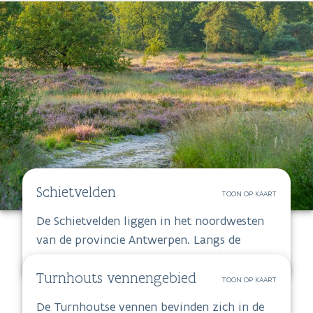
Schietvelden
TOON OP KAART
De Schietvelden liggen in het noordwesten
van de provincie Antwerpen. Langs de
zuidrand van het Klein Schietveld loopt de
antitankgracht. Het Klein en Groot
Schietveld zijn twee uitzonderlijk grote