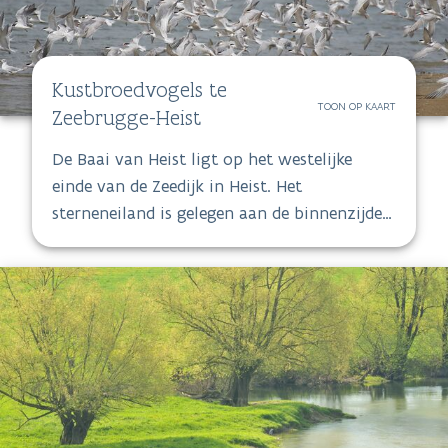
grootste habitatrichtlijngebieden in
Vlaanderen.
Kustbroedvogels te
TOON OP KAART
Zeebrugge-Heist
De Baai van Heist ligt op het westelijke
einde van de Zeedijk in Heist. Het
sterneneiland is gelegen aan de binnenzijde
van de oostelijke strekdam van de haven van
Zeebrugge. In de voorhaven spoot de
Vlaamse overheid jaren geleden grote
zandvlaktes op.