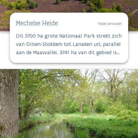
Mechelse Heide
TOON OP KAART
Dit 5700 ha grote Nationaal Park strekt zich
van Dilsen-Stokkem tot Lanaken uit, parallel
aan de Maasvallei. 3741 ha van dit gebied is
afgebakend als een Europese speciale
beschermingszone.