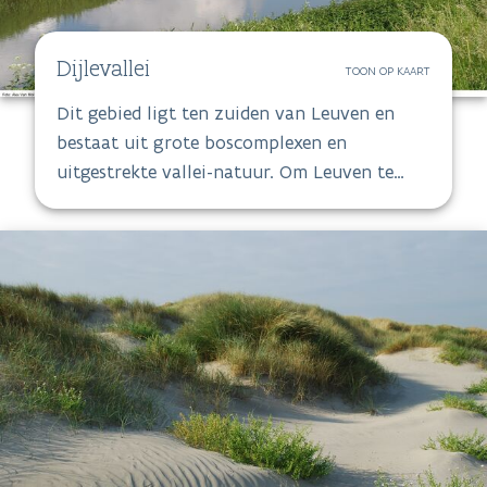
Dijlevallei
TOON OP KAART
Dit gebied ligt ten zuiden van Leuven en
bestaat uit grote boscomplexen en
uitgestrekte vallei-natuur. Om Leuven te
beschermen tegen wateroverlast
ontwikkelde de overheid een natuurlijk
rivierbeheer op de Dijle en haar zijlopen.
Daardoor zie je als bezoeker vaak bomen
liggen in de rivier.