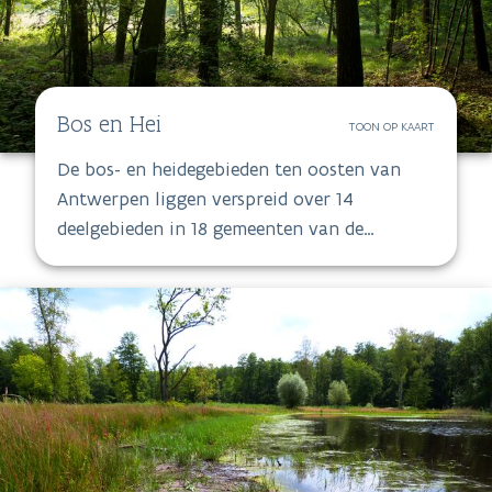
Bos en Hei
TOON OP KAART
De bos- en heidegebieden ten oosten van
Antwerpen liggen verspreid over 14
deelgebieden in 18 gemeenten van de
provincie Antwerpen. Ze situeren zich over
een brede strook centraal in de provincie. De
meeste deelgebieden liggen in de Kempen, in
het Centraal-Kempisch rivier- en
duinendistrict.