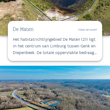
De Maten
TOON OP KAART
Het habitatrichtlijngebied De Maten (21) ligt
in het centrum van Limburg tussen Genk en
Diepenbeek. De totale oppervlakte bedraagt
536 ha. Het grootste gedeelte van het gebied
bestaat uit vijvers, heide met landduinen en
bos. De vijvers worden gevoed door de
Stiemerbeek en de Heiwijerbeek.