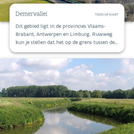
Demervallei
TOON OP KAART
Dit gebied ligt in de provincies Vlaams-
Brabant, Antwerpen en Limburg. Ruwweg
kun je stellen dat het op de grens tussen de
Kempen en het Hageland ligt. De centrale as
is de rivier de Demer, van Hasselt tot aan de
samenvloeiing met de Dijle in Werchter.