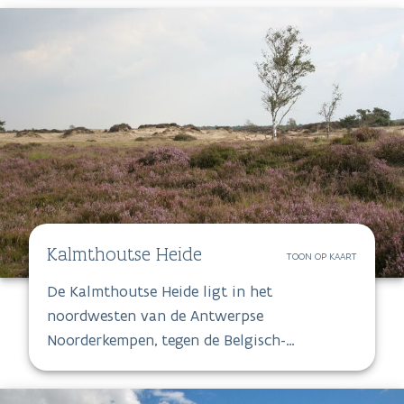
Boven-Demer, de Demervallei van Spurk tot
Beverst en de Pomperik-Dorpsbeemden
vormen de grootste natuurkernen.
Kalmthoutse Heide
TOON OP KAART
De Kalmthoutse Heide ligt in het
noordwesten van de Antwerpse
Noorderkempen, tegen de Belgisch-
Nederlandse grens. Voor het natuurbehoud is
dit gebied van uitzonderlijk belang omdat