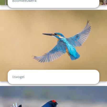
Boomleeuwerik
IJsvogel