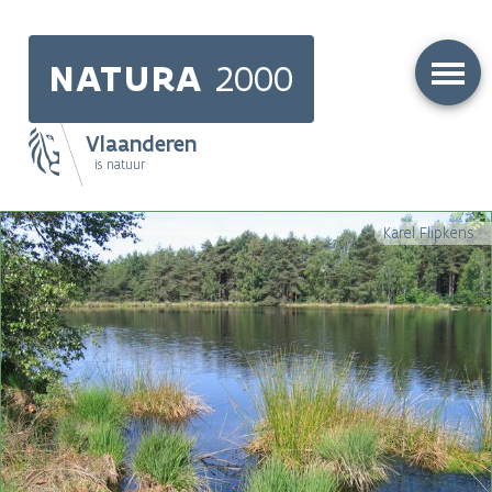
Skip
to
NATURA
2000
main
content
Vlaanderen
is natuur
Main
Karel Flipkens
navigation