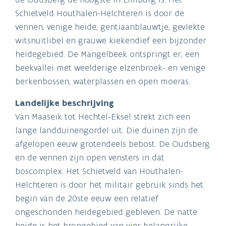
Schietveld Houthalen-Helchteren is door de
vennen, venige heide, gentiaanblauwtje, gevlekte
witsnuitlibel en grauwe kiekendief een bijzonder
heidegebied. De Mangelbeek ontspringt er, een
beekvallei met weelderige elzenbroek- en venige
berkenbossen, waterplassen en open moeras.
Landelijke beschrijving
Van Maaseik tot Hechtel-Eksel strekt zich een
lange landduinengordel uit. Die duinen zijn de
afgelopen eeuw grotendeels bebost. De Oudsberg
en de vennen zijn open vensters in dat
boscomplex. Het Schietveld van Houthalen-
Helchteren is door het militair gebruik sinds het
begin van de 20ste eeuw een relatief
ongeschonden heidegebied gebleven. De natte
heide is het brongebied van vier belangrijke