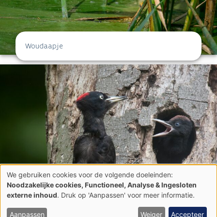
Woudaapje
We gebruiken cookies voor de volgende doeleinden:
Gebruik
Noodzakelijke cookies, Functioneel, Analyse & Ingesloten
van
externe inhoud
. Druk op 'Aanpassen' voor meer informatie.
persoonsgegevens
Zwarte specht
en
cookies
Aanpassen
Weiger
Accepteer