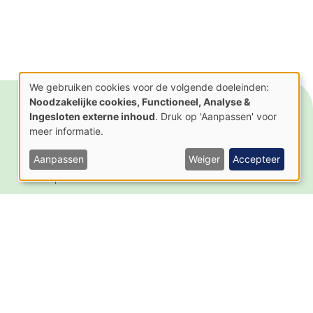
We gebruiken cookies voor de volgende doeleinden:
Gebruik
Noodzakelijke cookies, Functioneel, Analyse &
van
Actueel
Contact
Ingesloten externe inhoud
. Druk op 'Aanpassen' voor
persoonsgegevens
en
meer informatie.
Nieuws
cookies
Activiteiten
Aanpassen
Weiger
Accepteer
Nieuwsbrief