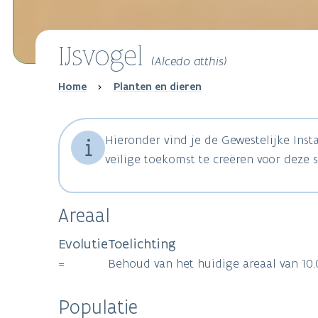
IJsvogel
(Alcedo atthis)
Breadcrumb
Home
Planten en dieren
Hieronder vind je de Gewestelijke Ins
veilige toekomst te creëren voor deze s
Areaal
Evolutie
Toelichting
=
Behoud van het huidige areaal van 10
Populatie