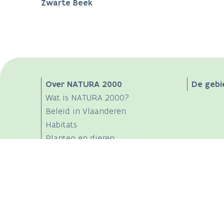
Zwarte Beek
Main
Over NATURA 2000
De gebi
Wat is NATURA 2000?
navigation
Beleid in Vlaanderen
Habitats
Planten en dieren
Bibliotheek