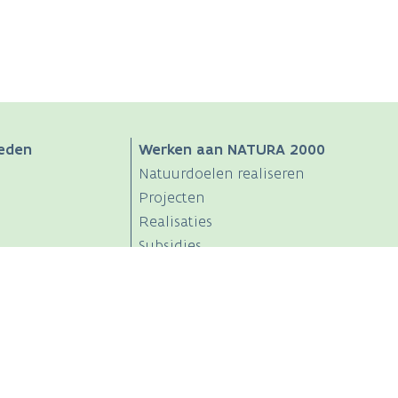
eden
Werken aan NATURA 2000
Natuurdoelen realiseren
Projecten
Realisaties
Subsidies
Voortoets / Passende beoordeling
Partners