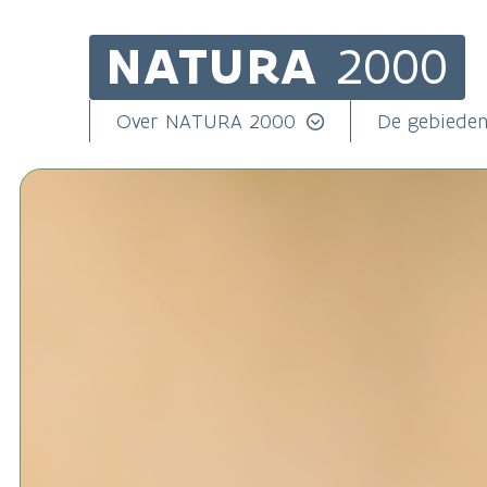
NATURA
2000
Skip
to
main
Main
Over NATURA 2000
De gebiede
content
navigation