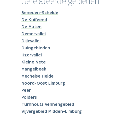
Gerelateerde gebieden
Beneden-Schelde
De Kuifeend
De Maten
Demervallei
Dijlevallei
Duingebieden
IJzervallei
Kleine Nete
Mangelbeek
Mechelse Heide
Noord-Oost Limburg
Peer
Polders
Turnhouts vennengebied
Vijvergebied Midden-Limburg