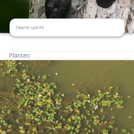
Zwarte specht
Planten
Drijvende waterweegbree