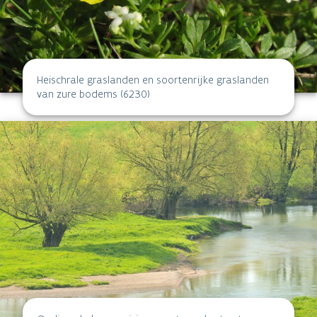
Heischrale graslanden en soortenrijke graslanden
van zure bodems (6230)
Ondiepe beken en rivieren met goede structuur en
watervegetaties (3260)