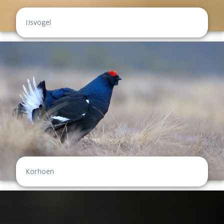
IJsvogel
Korhoen