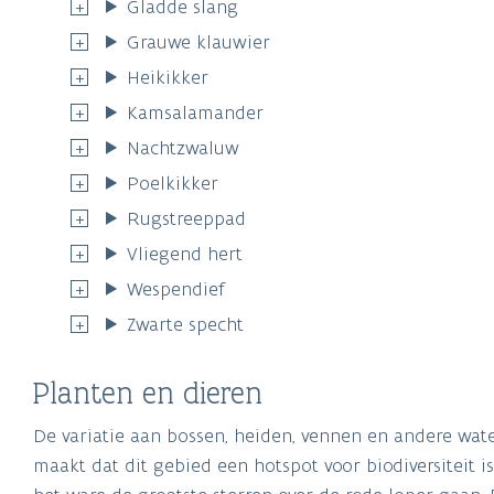
Heikikker
Kamsalamander
Nachtzwaluw
Poelkikker
Rugstreeppad
Vliegend hert
Wespendief
Zwarte specht
Planten en dieren
De variatie aan bossen, heiden, vennen en andere wat
maakt dat dit gebied een hotspot voor biodiversiteit is.
het ware de grootste sterren over de rode loper gaan.
indrukwekkende korhoen is uitgestorven, de grauwe k