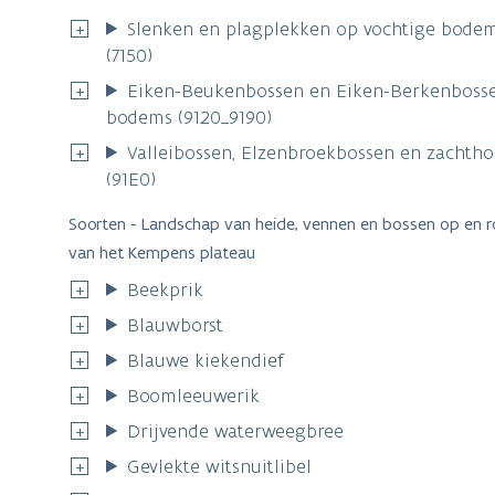
(7150)
Eiken-Beukenbossen en Eiken-Berkenbosse
bodems (9120_9190)
Valleibossen, Elzenbroekbossen en zachth
(91E0)
Soorten - Landschap van heide, vennen en bossen op en 
van het Kempens plateau
Beekprik
Blauwborst
Blauwe kiekendief
Boomleeuwerik
Drijvende waterweegbree
Gevlekte witsnuitlibel
Gladde slang
Grauwe klauwier