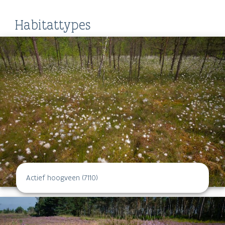
Habitattypes
Actief hoogveen (7110)