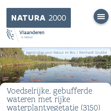
Skip
to
NATURA
2000
main
content
Vlaanderen
is natuur
Main
Agentschap voor Natuur en Bos / Reinhardt Strubbe
navigation
Voedselrijke, gebufferde
wateren met rijke
waterplantvegetatie (3150)