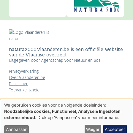
natura2000.vlaanderen.be is een officiële website
van de Vlaamse overheid
uitgegeven door
Agentschap voor Natuur en Bos
Privacyverklaring
Over Vlaanderen.be
Disclaimer
Toegankelijkheid
AGENTSCHAP
We gebruiken cookies voor de volgende doeleinden:
NATUUR & BOS
Gebruik
Noodzakelijke cookies, Functioneel, Analyse & Ingesloten
van
externe inhoud
. Druk op 'Aanpassen' voor meer informatie.
persoonsgegevens
en
cookies
Aanpassen
Weiger
Accepteer