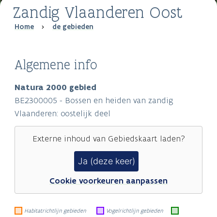
Zandig Vlaanderen Oost
Breadcrumb
Home
de gebieden
Algemene info
Natura 2000 gebied
BE2300005 - Bossen en heiden van zandig
Vlaanderen: oostelijk deel
Externe inhoud van
Gebiedskaart
laden?
Ja (deze keer)
Cookie voorkeuren aanpassen
Habitatrichtlijn gebieden
Vogelrichtlijn gebieden