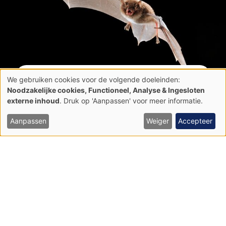
Watervleermuis
We gebruiken cookies voor de volgende doeleinden:
Gebruik
Noodzakelijke cookies, Functioneel, Analyse & Ingesloten
van
externe inhoud
. Druk op 'Aanpassen' voor meer informatie.
persoonsgegevens
en
cookies
Aanpassen
Weiger
Accepteer
Planten