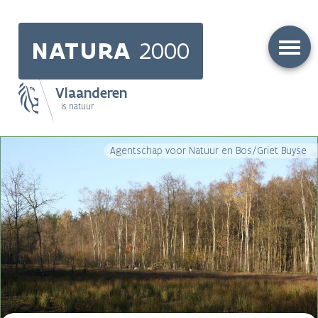
Skip
to
NATURA
2000
main
content
Vlaanderen
is natuur
Main
Agentschap voor Natuur en Bos/Griet Buyse
navigation