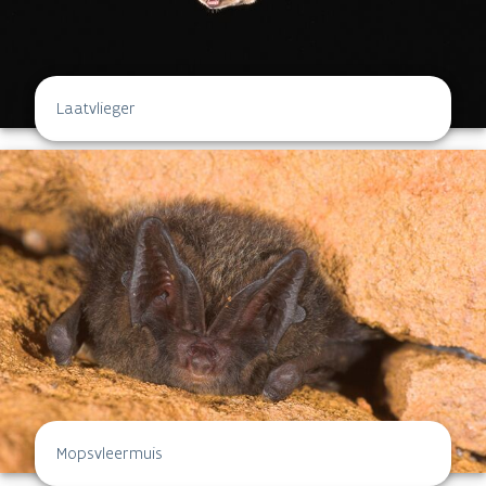
Laatvlieger
Mopsvleermuis