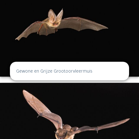
Gewone en Grijze Grootoorvleermuis