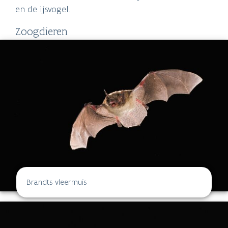
en de ijsvogel.
Zoogdieren
Brandts vleermuis