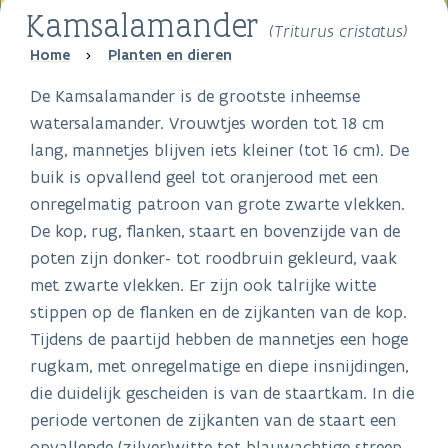
Kamsalamander
(Triturus cristatus)
Breadcrumb
Home
Planten en dieren
De Kamsalamander is de grootste inheemse
watersalamander. Vrouwtjes worden tot 18 cm
lang, mannetjes blijven iets kleiner (tot 16 cm). De
buik is opvallend geel tot oranjerood met een
onregelmatig patroon van grote zwarte vlekken.
De kop, rug, flanken, staart en bovenzijde van de
poten zijn donker- tot roodbruin gekleurd, vaak
met zwarte vlekken. Er zijn ook talrijke witte
stippen op de flanken en de zijkanten van de kop.
Tijdens de paartijd hebben de mannetjes een hoge
rugkam, met onregelmatige en diepe insnijdingen,
die duidelijk gescheiden is van de staartkam. In die
periode vertonen de zijkanten van de staart een
opvallende (zilver)witte tot blauwachtige streep.