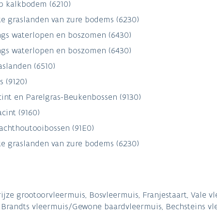
p kalkbodem (6210)
ke graslanden van zure bodems (6230)
langs waterlopen en boszomen (6430)
langs waterlopen en boszomen (6430)
aslanden (6510)
 (9120)
int en Parelgras-Beukenbossen (9130)
cint (9160)
zachthoutooibossen (91E0)
ke graslanden van zure bodems (6230)
e grootoorvleermuis, Bosvleermuis, Franjestaart, Vale vl
 Brandts vleermuis/Gewone baardvleermuis, Bechsteins vl