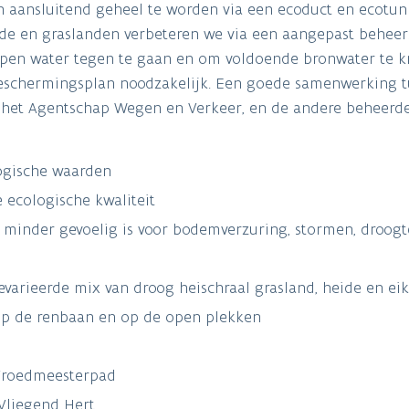
n aansluitend geheel te worden via een ecoduct en ecotun
eide en graslanden verbeteren we via een aangepast beheer
t open water tegen te gaan en om voldoende bronwater te k
beschermingsplan noodzakelijk. Een goede samenwerking t
het Agentschap Wegen en Verkeer, en de andere beheerde
ogische waarden
 ecologische kwaliteit
 minder gevoelig is voor bodemverzuring, stormen, droogt
varieerde mix van droog heischraal grasland, heide en e
op de renbaan en op de open plekken
Vroedmeesterpad
Vliegend Hert