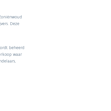
 Zoniënwoud
jvers. Deze
wordt beheerd
erkoop waar
delaars,