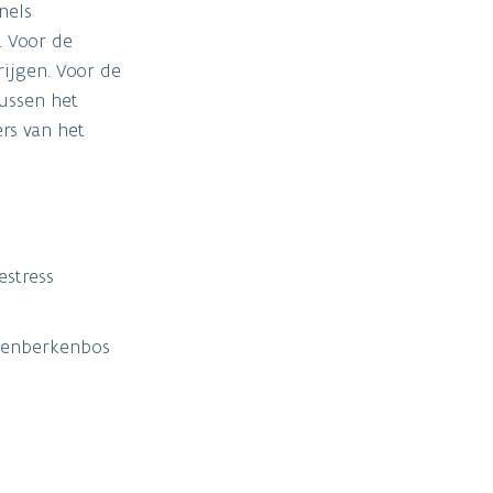
nels
. Voor de
rijgen. Voor de
ussen het
rs van het
estress
ikenberkenbos