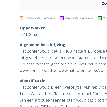
Co
Habitatrichtlijn gebieden
Vogelrichtlijn gebieden
Hab
Oppervlakte
2761.00ha
Algemene beschrijving
Het Zoniënwoud, dat is 4400 hectare Europese 
uitgestrekt en betoverend woud aan de rand van
Op deze website gaat het enkel over het Vlaam
www.zonienwoud.be www.natuurenbos.be/zon
Identificatie
Het Zoniënwoud is een overblijfsel van het vr
Julius Caesar. Het Vlaamse deel van het Zoniënw
van een groot aaneengesloten woud dat doorsne
Brussel, de E411 en de Duboislaan.