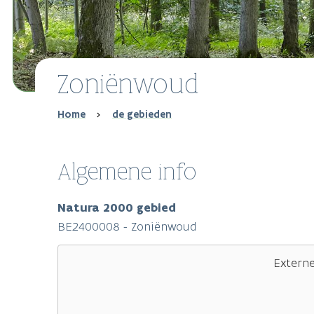
Zoniënwoud
Breadcrumb
Home
de gebieden
Algemene info
Natura 2000 gebied
BE2400008 - Zoniënwoud
Extern