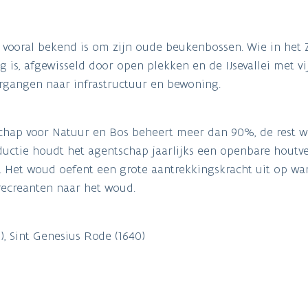
 vooral bekend is om zijn oude beukenbossen. Wie in het
 is, afgewisseld door open plekken en de IJsevallei met vi
rgangen naar infrastructuur en bewoning.
tschap voor Natuur en Bos beheert meer dan 90%, de rest 
ductie houdt het agentschap jaarlijks een openbare houtv
Het woud oefent een grote aantrekkingskracht uit op wan
n recreanten naar het woud.
0), Sint Genesius Rode (1640)