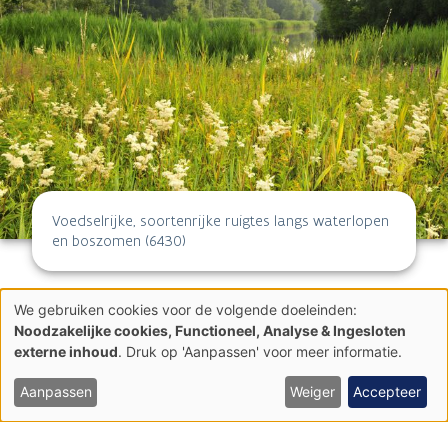
Voedselrijke, soortenrijke ruigtes langs waterlopen
en boszomen (6430)
We gebruiken cookies voor de volgende doeleinden:
Gebruik
Noodzakelijke cookies, Functioneel, Analyse & Ingesloten
van
externe inhoud
. Druk op 'Aanpassen' voor meer informatie.
persoonsgegevens
Realisaties
en
cookies
Aanpassen
Weiger
Accepteer
Agentschap voor Natuur en Bos / Maxime Bervoets