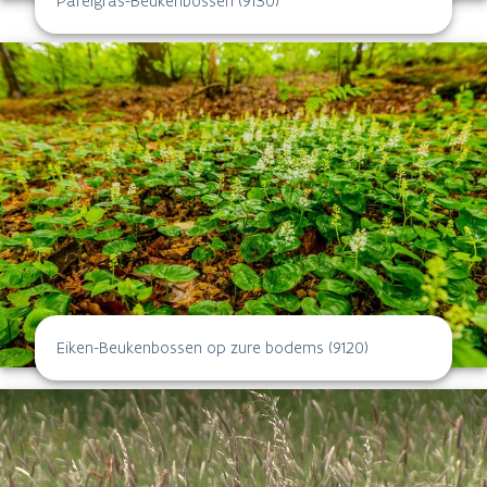
Parelgras-Beukenbossen (9130)
Eiken-Beukenbossen op zure bodems (9120)