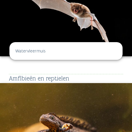
Watervleermuis
Amfibieën en reptielen