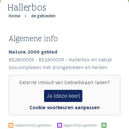
Hallerbos
Breadcrumb
Home
de gebieden
Algemene info
Natura 2000 gebied
BE2400009 - BE2400009 - Hallerbos en nabije
boscomplexen met brongebieden en heiden
Externe inhoud van
Gebiedskaart
laden?
Ja (deze keer)
Cookie voorkeuren aanpassen
Habitatrichtlijn gebieden
Vogelrichtlijn gebieden