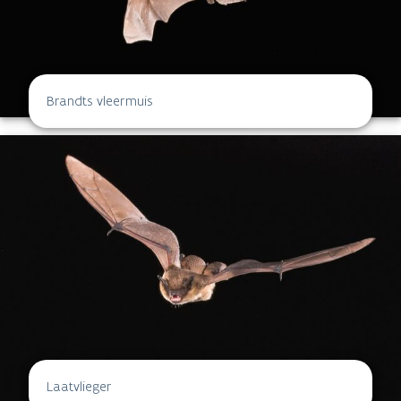
Brandts vleermuis
Laatvlieger