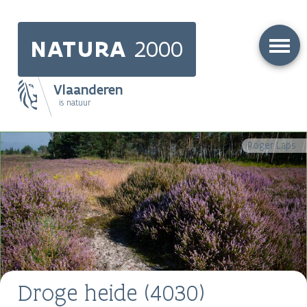
Skip
to
NATURA
2000
main
content
Vlaanderen
is natuur
Main
Roger Laps
navigation
Droge heide (4030)