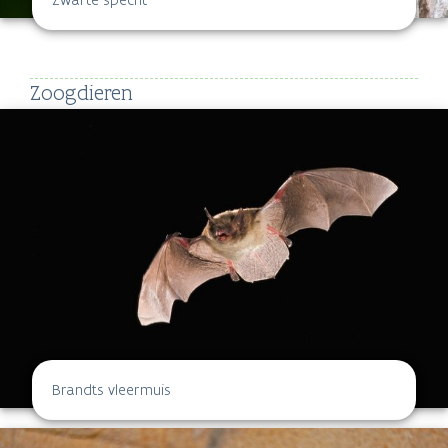
Zoogdieren
Brandts vleermuis