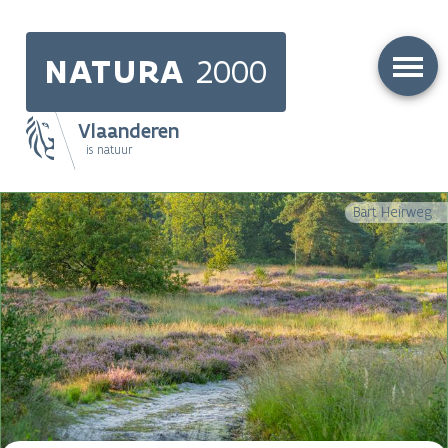
Skip
to
NATURA
2000
main
content
Vlaanderen
is natuur
Main
Bart Heirweg
navigation