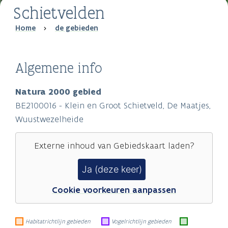
Schietvelden
Breadcrumb
Home
de gebieden
Algemene info
Natura 2000 gebied
BE2100016 - Klein en Groot Schietveld, De Maatjes,
Wuustwezelheide
Externe inhoud van
Gebiedskaart
laden?
Ja (deze keer)
Cookie voorkeuren aanpassen
Habitatrichtlijn gebieden
Vogelrichtlijn gebieden