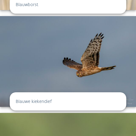
Blauwborst
Blauwe kiekendief