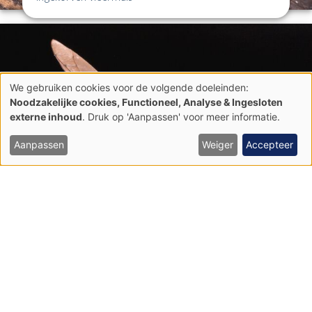
We gebruiken cookies voor de volgende doeleinden:
Gebruik
Noodzakelijke cookies, Functioneel, Analyse & Ingesloten
van
externe inhoud
. Druk op 'Aanpassen' voor meer informatie.
persoonsgegevens
en
cookies
Aanpassen
Weiger
Accepteer
Laatvlieger