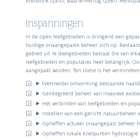
Arendonk (2370), Baarle-Hertog (2387), Merkspla
Inspanningen
In de open leefgebieden is dringend een gepas
huidige onaangepaste beheer zich op. Bestaa
gebied uit 16 deelgebieden bestaat die van elk
leefgebieden en populaties heel belangrijk. O
aangepakt worden. Ten slotte is het vermindere
(Versnelde) omvorming bestaande naal
Geïntegreerd beheer van invasieve exo
Het verbinden van leefgebieden en popul
Instellen van een gericht natuurbeheer 
Opheffen actueel onaangepast beheer h
Opheffen lokale knelpunten hydrologie