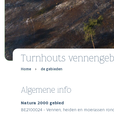
Turnhouts vennengeb
Breadcrumb
Home
de gebieden
Algemene info
Natura 2000 gebied
BE2100024 - Vennen, heiden en moerassen rond