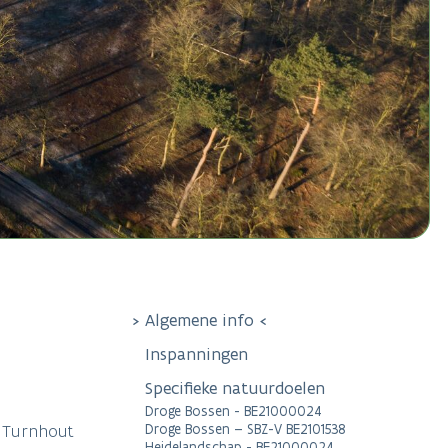
Algemene info
Inspanningen
Specifieke natuurdoelen
Droge Bossen - BE21000024
 Turnhout
Droge Bossen – SBZ-V BE2101538
Heidelandschap - BE21000024