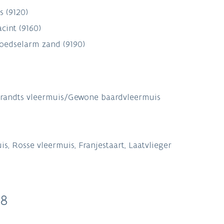
 (9120)
cint (9160)
oedselarm zand (9190)
Brandts vleermuis/Gewone baardvleermuis
 Rosse vleermuis, Franjestaart, Laatvlieger
38