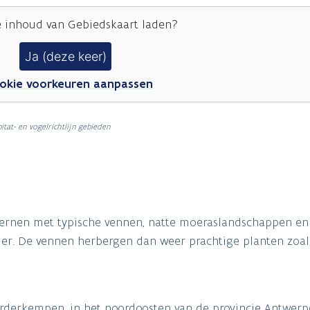
e inhoud van
Gebiedskaart
laden?
Ja (deze keer)
okie voorkeuren aanpassen
itat- en vogelrichtlijn gebieden
kernen met typische vennen, natte moeraslandschappen en
er. De vennen herbergen dan weer prachtige planten zoal
rderkempen, in het noordoosten van de provincie Antwerp