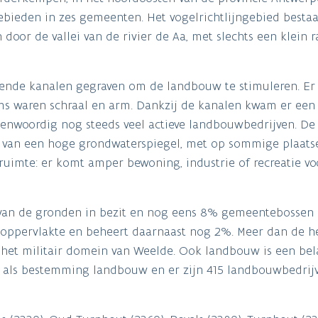
gebieden in zes gemeenten. Het vogelrichtlijngebied bestaa
door de vallei van de rivier de Aa, met slechts een klein 
lende kanalen gegraven om de landbouw te stimuleren. E
 waren schraal en arm. Dankzij de kanalen kwam er een
tegenwoordig nog steeds veel actieve landbouwbedrijven. De
 van een hoge grondwaterspiegel, met op sommige plaats
ruimte: er komt amper bewoning, industrie of recreatie vo
van de gronden in bezit en nog eens 8% gemeentebossen e
oppervlakte en beheert daarnaast nog 2%. Meer dan de he
p het militair domein van Weelde. Ook landbouw is een bela
t als bestemming landbouw en er zijn 415 landbouwbedrijv