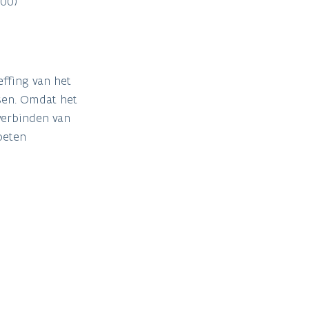
300)
ffing van het
sen. Omdat het
verbinden van
oeten