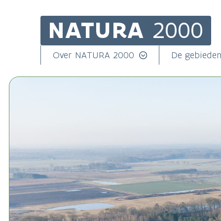
NATURA
2000
Skip
to
main
Main
Over NATURA 2000
De gebiede
content
navigation