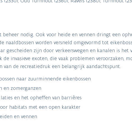
s (2330), Oud Turnhout (2360), Ravels (2380), Turnhout (2
t beheer nodig. Ook voor heide en vennen dringt een ophe
nde naaldbossen worden versneld omgevormd tot eikenbos
aar gescheiden zijn door verkeerswegen en kanalen is het 
ok de invasieve exoten, die vaak problemen veroorzaken, m
n van de recreatiedruk een belangrijk aandachtspunt.
dbossen naar zuurminnende eikenbossen
ten en zomerganzen
aties en het opheffen van barrières
voor habitats met een open karakter
eiden en vennen