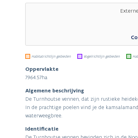
Extern
Co
Habitatrichtlijn gebieden
Vogelrichtlijn gebieden
Hab
Oppervlakte
7964.57ha
Algemene beschrijving
De Turnhoutse vennen, dat zijn rustieke heide
In de prachtige poelen vind je de kamsalamand
waterweegbree.
Identificatie
De Turnhoutse vennen bevinden zich in de Noo