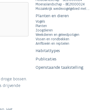
Moeraslandschap - BE21000024
Mozaïekrijk weidevogelgebied met KLE’s en natte graslanden, - SBZ-V BE2101538
Planten en dieren
Vogels
Planten
Zoogdieren
Weekdieren en geleedpotigen
Vissen en rondbekken
Amfibieën en reptielen
Habitattypes
Publicaties
Openstaande taakstelling
 droge bossen.
s drijvende
en. Het