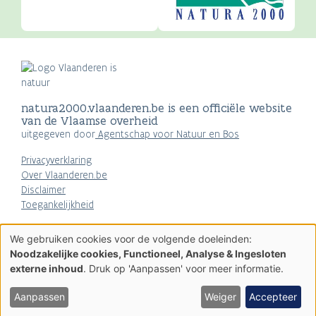
natura2000.vlaanderen.be is een officiële website
van de Vlaamse overheid
uitgegeven door
Agentschap voor Natuur en Bos
Privacyverklaring
Over Vlaanderen.be
Disclaimer
Toegankelijkheid
AGENTSCHAP
We gebruiken cookies voor de volgende doeleinden:
NATUUR & BOS
Gebruik
Noodzakelijke cookies, Functioneel, Analyse & Ingesloten
van
externe inhoud
. Druk op 'Aanpassen' voor meer informatie.
persoonsgegevens
en
cookies
Aanpassen
Weiger
Accepteer