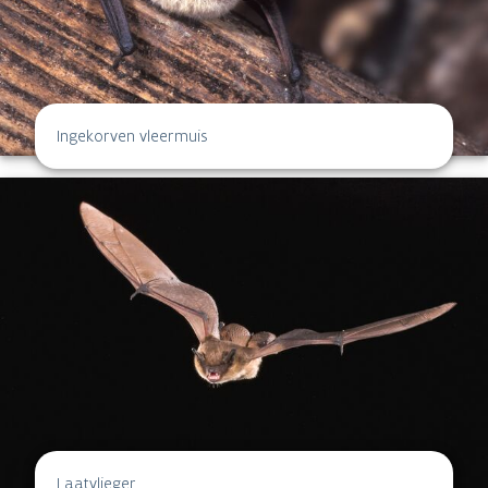
Ingekorven vleermuis
Laatvlieger