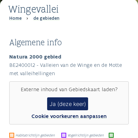
Wingevallei
Breadcrumb
Home
de gebieden
Algemene info
Natura 2000 gebied
BE2400012 - Valleien van de Winge en de Motte
met valleihellingen
Externe inhoud van
Gebiedskaart
laden?
Ja (deze keer)
Cookie voorkeuren aanpassen
Habitatrichtlijn gebieden
Vogelrichtlijn gebieden