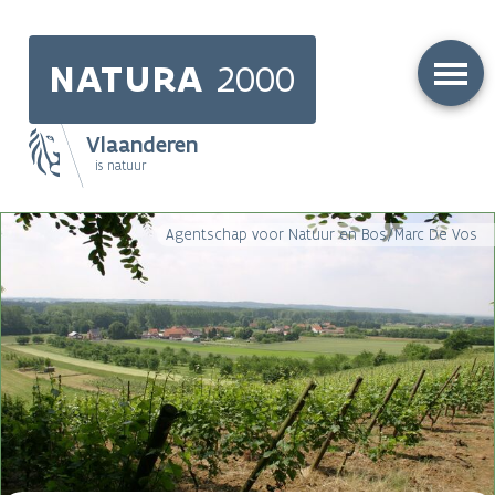
Skip
to
NATURA
2000
main
content
Vlaanderen
is natuur
Main
Agentschap voor Natuur en Bos/Marc De Vos
navigation