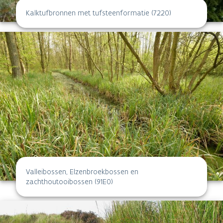
Kalktufbronnen met tufsteenformatie (7220)
Valleibossen, Elzenbroekbossen en
zachthoutooibossen (91E0)