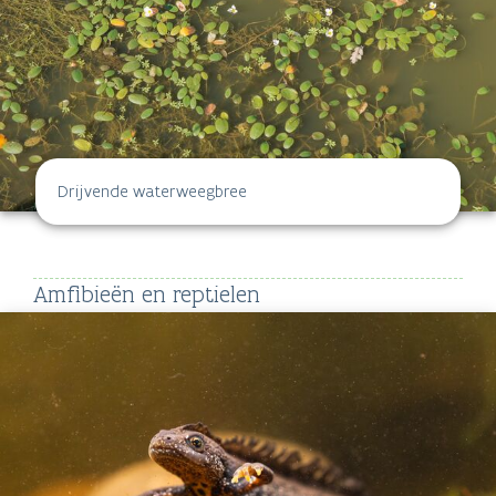
Drijvende waterweegbree
Amfibieën en reptielen