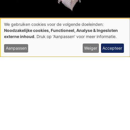
We gebruiken cookies voor de volgende doeleinden:
Gebruik
Noodzakelijke cookies, Functioneel, Analyse & Ingesloten
van
Rosse vleermuis
externe inhoud
. Druk op 'Aanpassen' voor meer informatie.
persoonsgegevens
en
cookies
Aanpassen
Weiger
Accepteer
Habitattypes