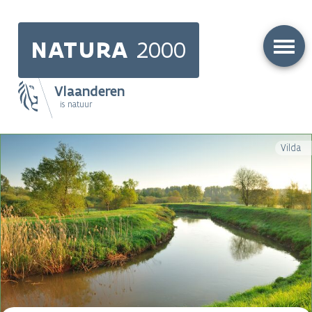
Skip
to
NATURA
2000
main
content
Vlaanderen
is natuur
Main
Vilda
navigation