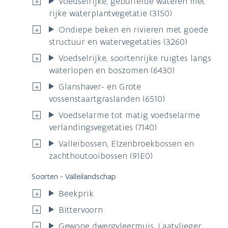
Voedselrijke, gebufferde wateren met
rijke waterplantvegetatie (3150)
Ondiepe beken en rivieren met goede
structuur en watervegetaties (3260)
Voedselrijke, soortenrijke ruigtes langs
waterlopen en boszomen (6430)
Glanshaver- en Grote
vossenstaartgraslanden (6510)
Voedselarme tot matig voedselarme
verlandingsvegetaties (7140)
Valleibossen, Elzenbroekbossen en
zachthoutooibossen (91E0)
Soorten - Valleilandschap
Beekprik
Bittervoorn
Gewone dwergvleermuis, Laatvlieger