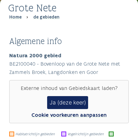
Grote Nete
Breadcrumb
Home
de gebieden
Algemene info
Natura 2000 gebied
BE2100040 - Bovenloop van de Grote Nete met
Zammels Broek, Langdonken en Goor
Externe inhoud van
Gebiedskaart
laden?
Ja (deze keer)
Cookie voorkeuren aanpassen
Habitatrichtlijn gebieden
Vogelrichtlijn gebieden