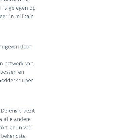
l is gelegen op
er in militair
 omgeven door
en netwerk van
 bossen en
 modderkruiper
 Defensie bezit
a alle andere
ort en in veel
n bekendste