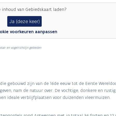
e inhoud van
Gebiedskaart
laden?
Ja (deze keer)
okie voorkeuren aanpassen
itat- en vogelrichtlijn gebieden
, die gebouwd zijn van de 16de eeuw tot de Eerste Wereldo
geven, nam de natuur over. De vochtige, donkere en rusti
en ideale verblijfplaatsen voor duizenden vleermuizen.
ortengordels rond Antwerpen met in totaal 36 forten en 12