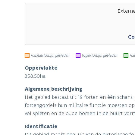
Extern
Co
Habitatrichtlijn gebieden
Vogelrichtlijn gebieden
Hab
Oppervlakte
358.50ha
Algemene beschrijving
Het gebied bestaat uit 19 forten en één schans
fortengordels hun militaire functie moesten op
vol spleten en de oude bomen in de buurt vorm
Identificatie
Dit gebied maakt deel uit van de historische f