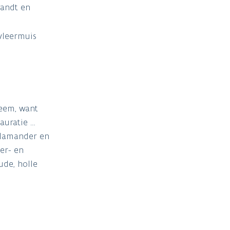
randt en
vleermuis
leem, want
auratie …
alamander en
er- en
ude, holle