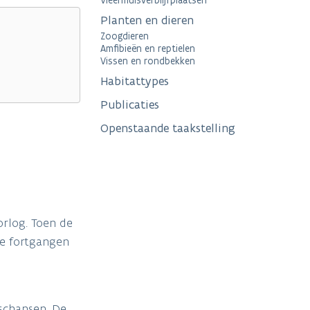
Vleermuisverblijfplaatsen
Planten en dieren
Zoogdieren
Amfibieën en reptielen
Vissen en rondbekken
Habitattypes
Publicaties
Openstaande taakstelling
orlog. Toen de
ge fortgangen
 schansen. De