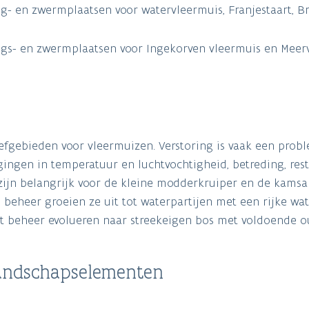
ng- en zwermplaatsen voor watervleermuis, Franjestaart, B
ings- en zwermplaatsen voor Ingekorven vleermuis en Meer
leefgebieden voor vleermuizen. Verstoring is vaak een prob
gingen in temperatuur en luchtvochtigheid, betreding, rest
zijn belangrijk voor de kleine modderkruiper en de kams
e beheer groeien ze uit tot waterpartijen met een rijke wat
t beheer evolueren naar streekeigen bos met voldoende o
landschapselementen