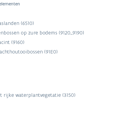
selementen
aslanden (6510)
nbossen op zure bodems (9120_9190)
cint (9160)
zachthoutooibossen (91E0)
 rijke waterplantvegetatie (3150)