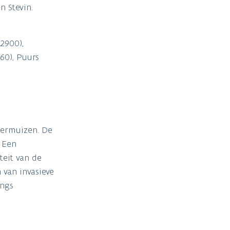
n Stevin.
2900),
60), Puurs
eermuizen. De
. Een
teit van de
 van invasieve
angs