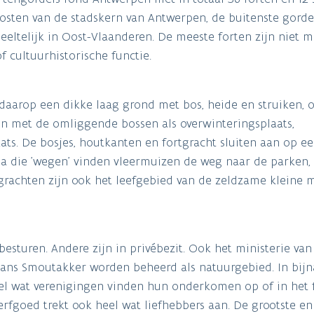
oosten van de stadskern van Antwerpen, de buitenste gorde
eeltelijk in Oost-Vlaanderen. De meeste forten zijn niet me
 cultuurhistorische functie.
 daarop een dikke laag grond met bos, heide en struiken,
en met de omliggende bossen als overwinteringsplaats,
ts. De bosjes, houtkanten en fortgracht sluiten aan op e
a die 'wegen' vinden vleermuizen de weg naar de parken,
grachten zijn ook het leefgebied van de zeldzame kleine
sturen. Andere zijn in privébezit. Ook het ministerie van
chans Smoutakker worden beheerd als natuurgebied. In bijn
el wat verenigingen vinden hun onderkomen op of in het f
 erfgoed trekt ook heel wat liefhebbers aan. De grootste e