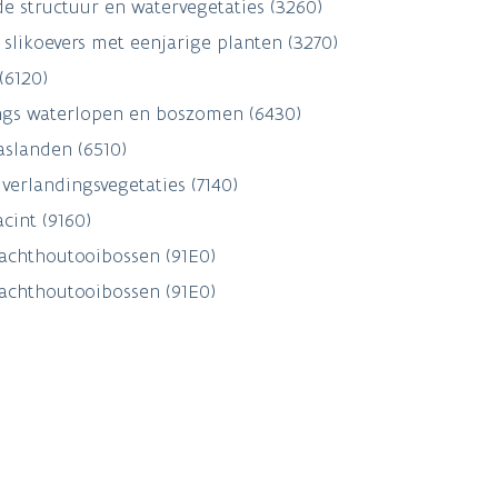
e structuur en watervegetaties (3260)
slikoevers met eenjarige planten (3270)
(6120)
langs waterlopen en boszomen (6430)
aslanden (6510)
erlandingsvegetaties (7140)
cint (9160)
zachthoutooibossen (91E0)
zachthoutooibossen (91E0)