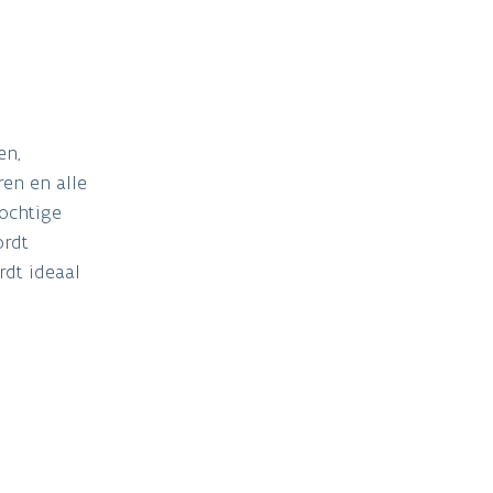
en,
ren en alle
vochtige
ordt
rdt ideaal