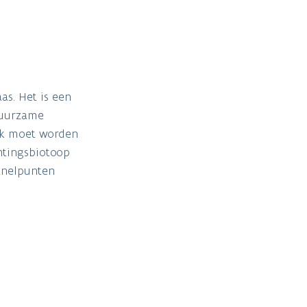
s. Het is een
 duurzame
oek moet worden
ntingsbiotoop
knelpunten