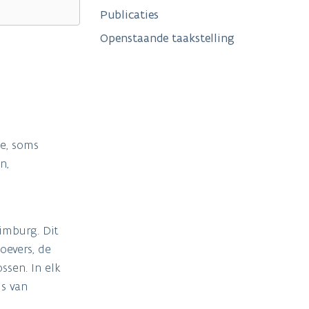
Publicaties
Openstaande taakstelling
e, soms
n,
Limburg. Dit
oevers, de
ssen. In elk
is van