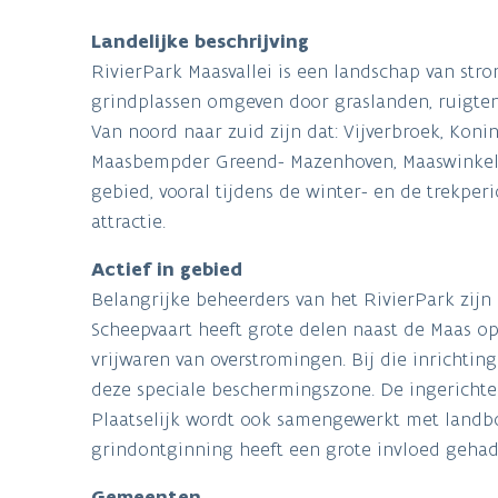
Landelijke beschrijving
RivierPark Maasvallei is een landschap van st
grindplassen omgeven door graslanden, ruigten
Van noord naar zuid zijn dat: Vijverbroek, Kon
Maasbempder Greend- Mazenhoven, Maaswinkel e
gebied, vooral tijdens de winter- en de trekpe
attractie.
Actief in gebied
Belangrijke beheerders van het RivierPark zij
Scheepvaart heeft grote delen naast de Maas 
vrijwaren van overstromingen. Bij die inricht
deze speciale beschermingszone. De ingericht
Plaatselijk wordt ook samengewerkt met landbou
grindontginning heeft een grote invloed gehad
Gemeenten