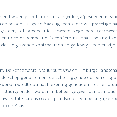
romend water, grindbanken, nevengeulen, afgesneden mean
 en bossen. Langs de Maas ligt een snoer van prachtige n
ingssteen, Kollegreend, Bichterweerd, Negenoord-Kerkeweer
n Hochter Bampd. Het is een internationaal belangrijke 
riode. De grazende konikpaarden en gallowayrunderen zijn
n nv De Scheepvaart, Natuurpunt vzw en Limburgs Landsch
op de schop genomen om de achterliggende dorpen en gro
ingswerken wordt optimaal rekening gehouden met de natu
e natuurgebieden worden in beheer gegeven aan de natuur
wers. Uiteraard is ook de grindsector een belangrijke spe
 op de Maas.