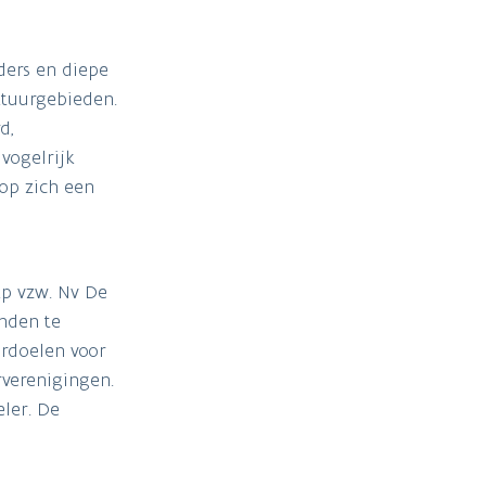
ders en diepe
atuurgebieden.
d,
vogelrijk
 op zich een
ap vzw. Nv De
nden te
urdoelen voor
verenigingen.
ler. De