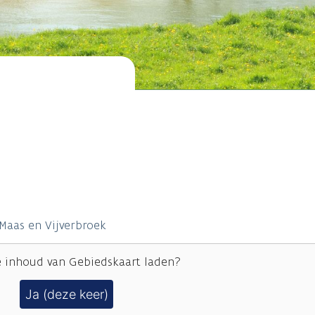
Maas en Vijverbroek
e inhoud van
Gebiedskaart
laden?
Ja (deze keer)