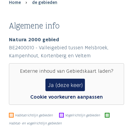
Breadcrumb
Home
de gebieden
Algemene info
Natura 2000 gebied
BE2400010 - Valleigebied tussen Melsbroek,
Kampenhout, Kortenberg en Veltem
Externe inhoud van
Gebiedskaart
laden?
Ja (deze keer)
Cookie voorkeuren aanpassen
Habitatrichtlijn gebieden
Vogelrichtlijn gebieden
Habitat- en vogelrichtlijn gebieden