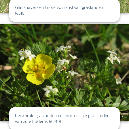
Glanshaver- en Grote vossenstaartgraslanden
(6510)
Heischrale graslanden en soortenrijke graslanden
van zure bodems (6230)