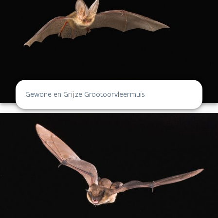
Gewone en Grijze Grootoorvleermuis