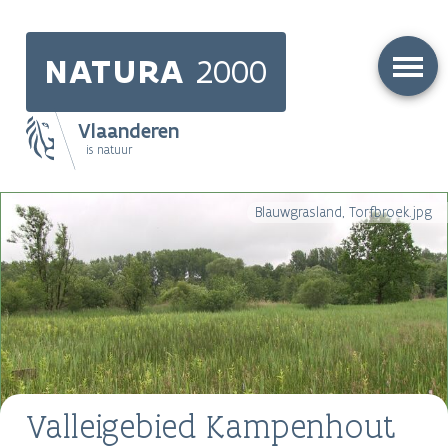
Skip
to
NATURA
2000
main
content
Vlaanderen
is natuur
Main
Blauwgrasland, Torfbroek.jpg
navigation
Valleigebied Kampenhout