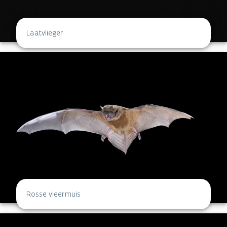
Laatvlieger
Rosse vleermuis