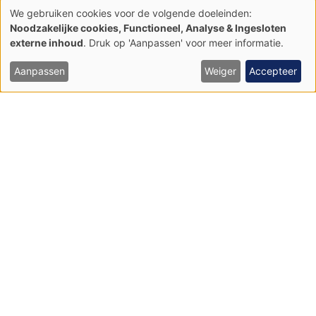
We gebruiken cookies voor de volgende doeleinden:
Gebruik
Noodzakelijke cookies, Functioneel, Analyse & Ingesloten
Kalktufbronnen met tufsteenformatie (7220)
van
externe inhoud
. Druk op 'Aanpassen' voor meer informatie.
persoonsgegevens
en
cookies
Aanpassen
Weiger
Accepteer
Valleibossen, Elzenbroekbossen en
zachthoutooibossen (91E0)