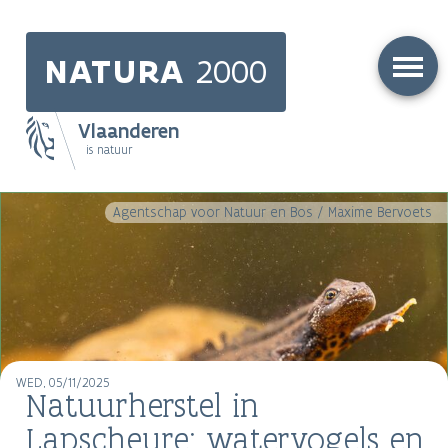
Skip
to
NATURA
2000
main
content
Vlaanderen
is natuur
Main
Agentschap voor Natuur en Bos / Maxime Bervoets
navigation
WED, 05/11/2025
Natuurherstel in
Lapscheure: watervogels en