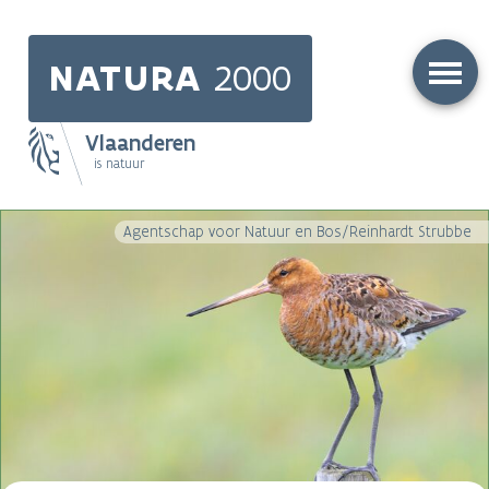
Skip
to
NATURA
2000
main
content
Vlaanderen
is natuur
Main
Agentschap voor Natuur en Bos/Reinhardt Strubbe
navigation