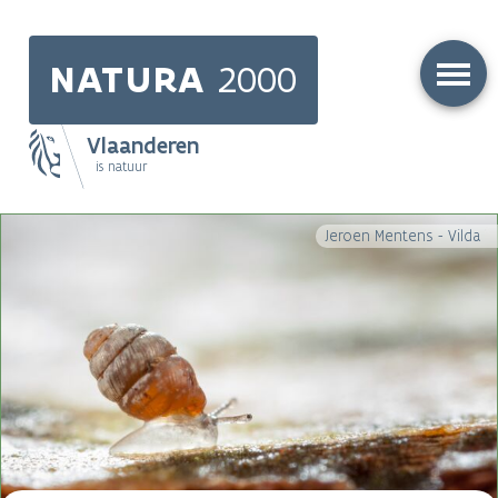
Skip
to
NATURA
2000
main
content
Vlaanderen
is natuur
Main
Jeroen Mentens - Vilda
navigation