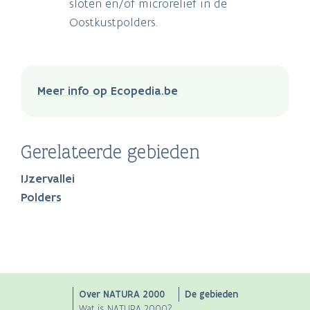
sloten en/of microreliëf in de
Oostkustpolders.
Meer info op Ecopedia.be
Gerelateerde gebieden
IJzervallei
Polders
Main
Over NATURA 2000
De gebieden
Wat is NATURA 2000?