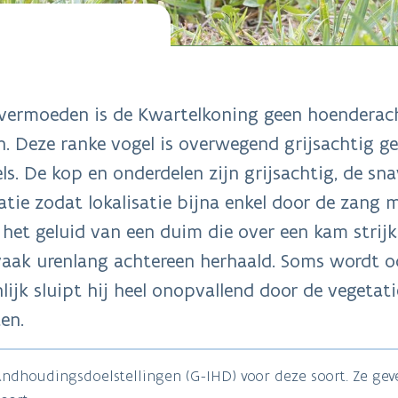
 vermoeden is de Kwartelkoning geen hoenderac
. Deze ranke vogel is overwegend grijsachtig g
s. De kop en onderdelen zijn grijsachtig, de snav
tie zodat lokalisatie bijna enkel door de zang mo
 het geluid van een duim die over een kam strijk
ak urenlang achtereen herhaald. Soms wordt oo
lijk sluipt hij heel onopvallend door de vegetat
en.
tandhoudingsdoelstellingen (G-IHD) voor deze soort. Ze ge