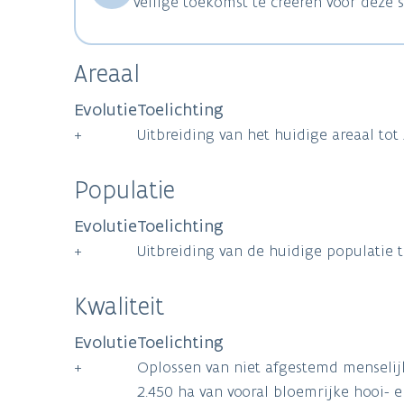
veilige toekomst te creëren voor deze s
Areaal
Evolutie
Toelichting
+
Uitbreiding van het huidige areaal tot
Populatie
Evolutie
Toelichting
+
Uitbreiding van de huidige populatie 
Kwaliteit
Evolutie
Toelichting
+
Oplossen van niet afgestemd menselijk 
2.450 ha van vooral bloemrijke hooi- 