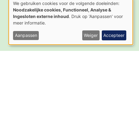
We gebruiken cookies voor de volgende doeleinden:
Actueel
Contact
Gebruik
Noodzakelijke cookies, Functioneel, Analyse &
van
Nieuws
Ingesloten externe inhoud
. Druk op 'Aanpassen' voor
persoonsgegevens
Activiteiten
en
meer informatie.
cookies
Nieuwsbrief
Aanpassen
Weiger
Accepteer