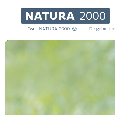
NATURA
2000
Skip
to
main
Main
Over NATURA 2000
De gebiede
content
navigation