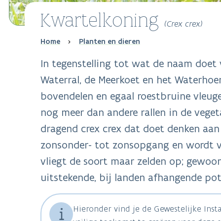
Kwartelkoning
(Crex crex)
Breadcrumb
Home
Planten en dieren
In tegenstelling tot wat de naam doet
Waterral, de Meerkoet en het Waterhoen
bovendelen en egaal roestbruine vleugel
nog meer dan andere rallen in de vegeta
dragend crex crex dat doet denken aan
zonsonder- tot zonsopgang en wordt va
vliegt de soort maar zelden op; gewoon
uitstekende, bij landen afhangende pot
Hieronder vind je de Gewestelijke Ins