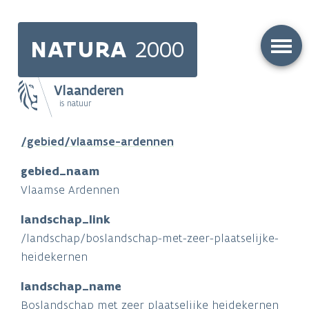
Skip
to
NATURA
2000
main
content
Vlaanderen
is natuur
Main
/gebied/vlaamse-ardennen
navigation
gebied_naam
Vlaamse Ardennen
landschap_link
/landschap/boslandschap-met-zeer-plaatselijke-
heidekernen
landschap_name
Boslandschap met zeer plaatselijke heidekernen